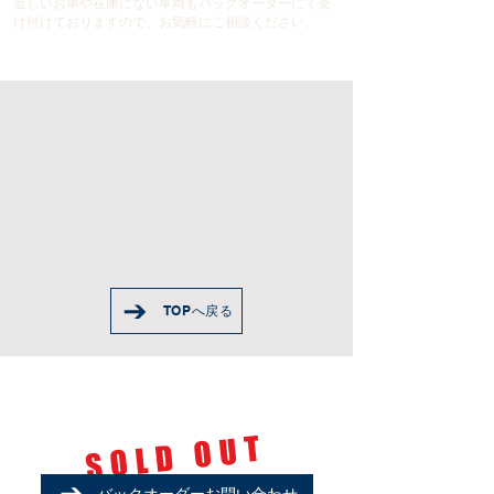
近しいお車や在庫にない車両もバックオーダーにて受
け付けておりますので、お気軽にご相談ください。
TOPへ戻る
Jaguar
XJ8 Exclusive
​SOLD OUT
バックオーダーお問い合わせ